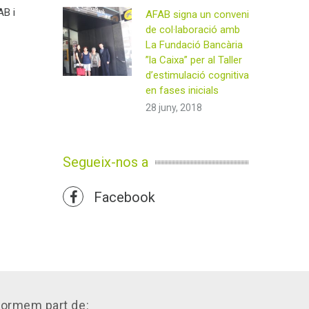
AB i
AFAB signa un conveni
de col·laboració amb
La Fundació Bancària
”la Caixa” per al Taller
d’estimulació cognitiva
en fases inicials
28 juny, 2018
Segueix-nos a
Facebook
Formem part de: