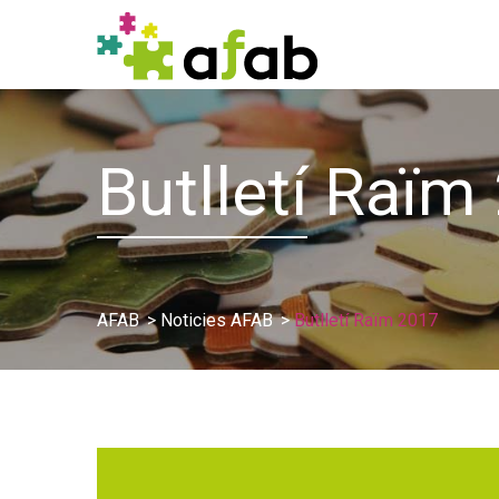
Butlletí
Raïm 
AFAB
>
Noticies AFAB
>
Butlletí Raïm 2017