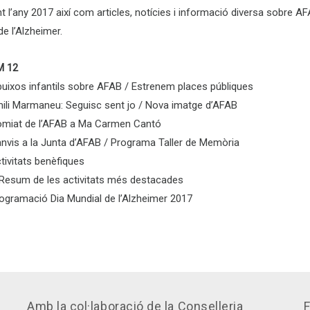
t l’any 2017 així com articles, notícies i informació diversa sobre AF
de l’Alzheimer.
M 12
ibuixos infantils sobre AFAB / Estrenem places públiques
mili Marmaneu: Seguisc sent jo / Nova imatge d’AFAB
omiat de l’AFAB a Ma Carmen Cantó
anvis a la Junta d’AFAB / Programa Taller de Memòria
tivitats benèfiques
 Resum de les activitats més destacades
rogramació Dia Mundial de l’Alzheimer 2017
Amb la col·laboració de la Conselleria