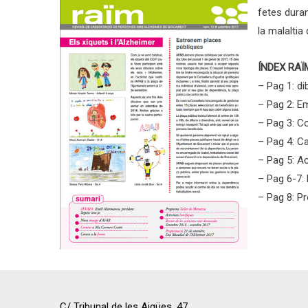
fetes duran
la malaltia 
ÍNDEX RAÏ
– Pag 1: d
– Pag 2: E
– Pag 3: C
– Pag 4: C
– Pag 5: Ac
– Pag 6-7:
– Pag 8: P
C/ Tribunal de les Aigües, 47