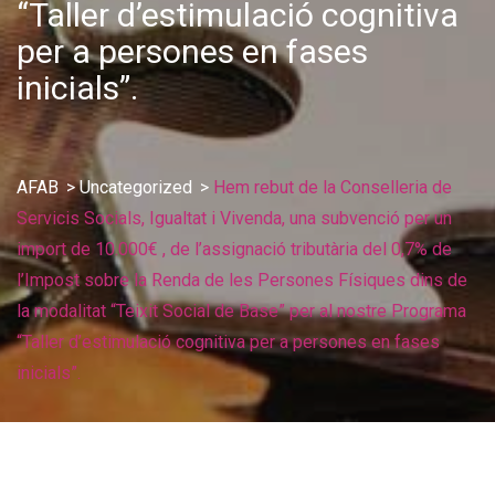
“Taller d’estimulació cognitiva
per a persones en fases
inicials”.
AFAB
>
Uncategorized
>
Hem rebut de la Conselleria de
Servicis Socials, Igualtat i Vivenda, una subvenció per un
import de 10.000€ , de l’assignació tributària del 0,7% de
l’Impost sobre la Renda de les Persones Físiques dins de
la modalitat “Teixit Social de Base” per al nostre Programa
“Taller d’estimulació cognitiva per a persones en fases
inicials”.